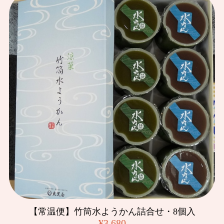
【常温便】竹筒水ようかん詰合せ・8個入
¥3,680