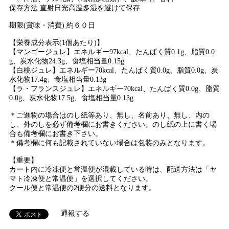
保存方法 直射日光高温多湿を避けて保存
期限(賞味・消費) 約６０日
【栄養成分表示(1個あたり)】
【マンゴージュレ】エネルギー97kcal、たんぱく質0.1g、脂質0.0
g、炭水化物24.3g、食塩相当量0.15g
【白桃ジュレ】エネルギー70kcal、たんぱく質0.0g、脂質0.0g、炭
水化物17.4g、食塩相当量0.13g
【ラ・フランスジュレ】エネルギー70kcal、たんぱく質0.0g、脂質
0.0g、炭水化物17.5g、食塩相当量0.13g
＊ご進物の場合はのし紙等あり、無し、名前あり、無し、内の
し、外のしを必ず備考欄にお書きください。のし紙の上に書く場
合も備考欄にお書き下さい。
＊備考欄に何も記載されていない場合は包装のみとなります。
【重要】
カート内に冷凍便と常温便が混載している時は、配送方法は「ヤ
マト冷凍便と常温便」を選択してください。
クール便と常温便の2便分の送料となります。
通報する